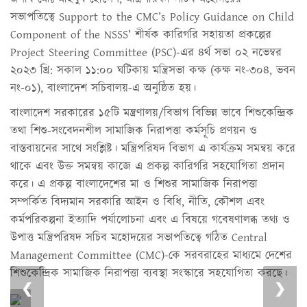
The 4th meeting of the Project Steering Committee
সভাপতিত্বে Support to the CMC’s Policy Guidance on Child
(PSC) of the technical assistance project titled 'Support to
Component of the NSSS’ শীর্ষক কারিগরি সহায়তা প্রকল্পের
the CMC's Policy Guidance on Child Component of the
Project Steering Committee (PSC)-এর ৪র্থ সভা ০২ নভেম্বর
NSSS'
২০২৩ খ্রি: সকাল ১১:০০ ঘটিকায় মন্ত্রিসভা কক্ষ (কক্ষ নং-৩০৪, ভবন
নং-০১), বাংলাদেশ সচিবালয়-এ অনুষ্ঠিত হয়।
বাংলাদেশ সরকারের ১৫টি মন্ত্রণালয়/বিভাগ বিভিন্ন ভাবে শিশুকেন্দ্রিক
তথা শিশু-সংবেদনশীল সামাজিক নিরাপত্তা কর্মসূচি প্রণয়ন ও
বাস্তবায়নের সাথে সংশ্লিষ্ট। মন্ত্রিপরিষদ বিভাগ এ কার্যক্রম সমন্বয় করে
থাকে এবং উক্ত সমন্বয় কাজে এ প্রকল্প কারিগরি সহযোগিতা প্রদান
করে। এ প্রকল্প বাংলাদেশের মা ও শিশুর সামাজিক নিরাপত্তা
সম্পর্কিত বিদ্যমান সরকারি আইন ও বিধি, নীতি, কৌশল এবং
কর্মপরিকল্পনা ইত্যাদি পর্যালোচনা এবং এ বিষয়ে গবেষণালব্ধ তথ্য ও
উপাত্ত মন্ত্রিপরিষদ সচিব মহোদয়ের সভাপতিত্বে গঠিত Central
Management Committee (CMC)-কে সরবরাহের মাধ্যমে দেশের
শিশুকেন্দ্রিক সামাজিক নিরাপত্তা ব্যবস্থা সংস্কারে সহযোগিতা করছে।
❮
❯
1