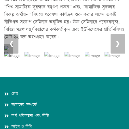
“শিশু সামাজিক সুরক্ষার বহুগুণ প্রভাব” এবং “সামাজিক সুরক্ষার
বিকল্প অর্থায়ন” বিষয়ে গবেষণা কার্যক্রম শুরু করার লক্ষ্যে একটি
নীতিগত সংলাপ সেমিনার অনুষ্ঠিত হয়। উক্ত সেমিনারে গবেষকবৃন্দ,
বিভিন্ন মন্ত্রণালয়/বিভাগের কর্মকর্তাবৃন্দ এবং ইউনিসেফের প্রতিনিধিসহ
মোট ২২ জন অংশগ্রহণ করেন।
❮
❯
1
হোম
আমাদের সম্পর্কে
কর্ম পরিকল্পনা এবং নীতি
আইন ও বিধি